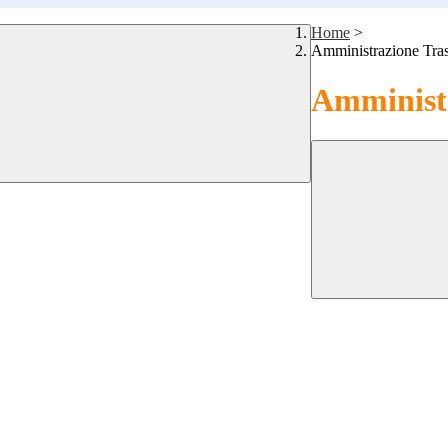
Home
>
Amministrazione Tra
Amministr