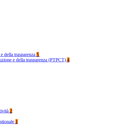
 e della trasparenza
5
rruzione e della trasparenza (PTPCT)
4
tività
2
stionale
1