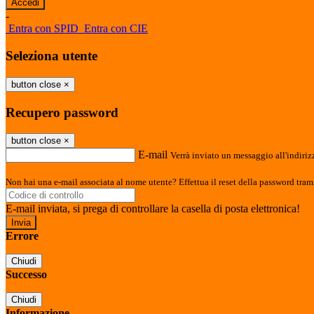
-
Entra con SPID
Entra con CIE
Seleziona utente
button close
×
Recupero password
button close
×
E-mail
Verrà inviato un messaggio all'indirizz
Non hai una e-mail associata al nome utente? Effettua il reset della password tram
E-mail inviata, si prega di controllare la casella di posta elettronica!
Errore
Chiudi
Successo
Chiudi
Informazione