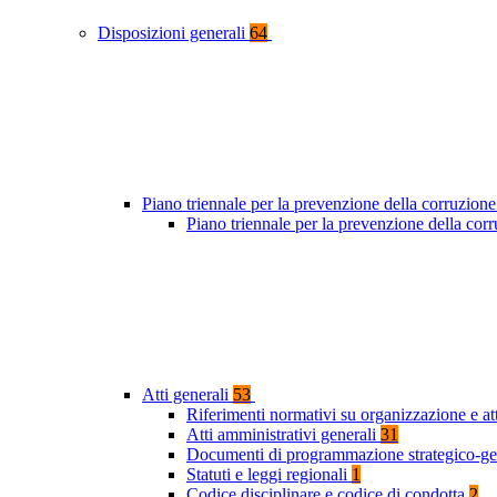
Disposizioni generali
64
Piano triennale per la prevenzione della corruzione
Piano triennale per la prevenzione della co
Atti generali
53
Riferimenti normativi su organizzazione e at
Atti amministrativi generali
31
Documenti di programmazione strategico-ge
Statuti e leggi regionali
1
Codice disciplinare e codice di condotta
2