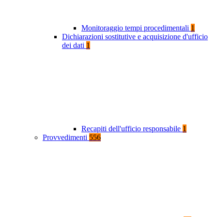
Monitoraggio tempi procedimentali
1
Dichiarazioni sostitutive e acquisizione d'ufficio
dei dati
1
Recapiti dell'ufficio responsabile
1
Provvedimenti
556