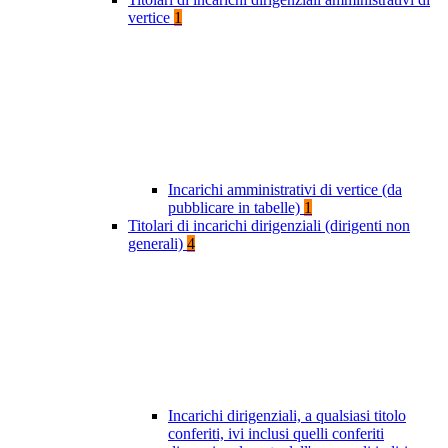
vertice
1
Incarichi amministrativi di vertice (da
pubblicare in tabelle)
1
Titolari di incarichi dirigenziali (dirigenti non
generali)
4
Incarichi dirigenziali, a qualsiasi titolo
conferiti, ivi inclusi quelli conferiti