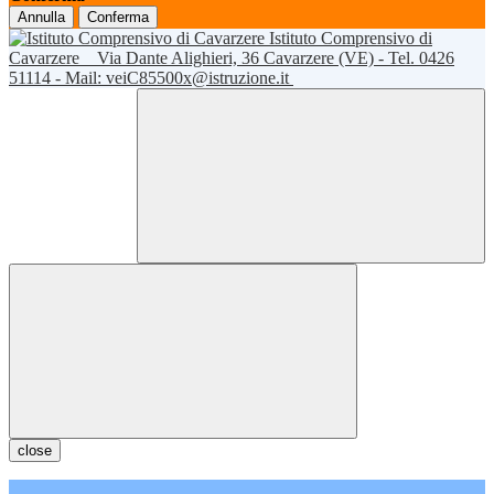
Annulla
Conferma
Istituto Comprensivo di
Cavarzere
Via Dante Alighieri, 36 Cavarzere (VE) - Tel. 0426
51114 - Mail: veiC85500x@istruzione.it
close